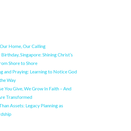
Our Home, Our Calling
Birthday, Singapore: Shining Christ’s
from Shore to Shore
g and Praying: Learning to Notice God
 the Way
e You Give, We Grow In Faith – And
Are Transformed
han Assets: Legacy Planning as
rdship