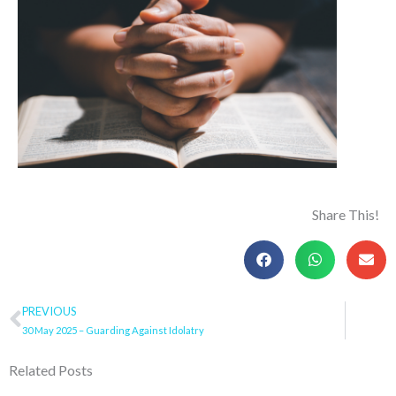
Share This!
Prev
PREVIOUS
30 May 2025 – Guarding Against Idolatry
Related Posts