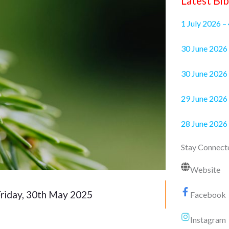
Latest Bib
1 July 2026 –
30 June 2
30 June 2026 
29 June 2026 
28 June 2026
Stay Connect
Website
riday, 30th May 2025
Facebook
Instagram