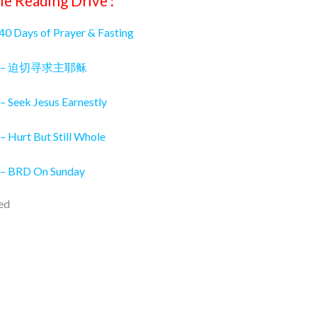
le Reading Drive :
 40 Days of Prayer & Fasting
026 – 迫切寻求主耶稣
– Seek Jesus Earnestly
– Hurt But Still Whole
 – BRD On Sunday
ed