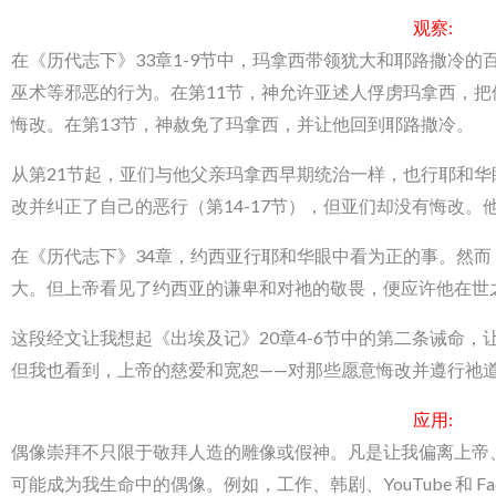
观察:
在《历代志下》33章1-9节中，玛拿西带领犹大和耶路撒冷
巫术等邪恶的行为。在第11节，神允许亚述人俘虏玛拿西，把
悔改。在第13节，神赦免了玛拿西，并让他回到耶路撒冷。
从第21节起，亚们与他父亲玛拿西早期统治一样，也行耶和
改并纠正了自己的恶行（第14-17节），但亚们却没有悔改
在《历代志下》34章，约西亚行耶和华眼中看为正的事。然
大。但上帝看见了约西亚的谦卑和对祂的敬畏，便应许他在世
这段经文让我想起《出埃及记》20章4-6节中的第二条诫命，让我
但我也看到，上帝的慈爱和宽恕——对那些愿意悔改并遵行祂
应用
:
偶像崇拜不只限于敬拜人造的雕像或假神。凡是让我偏离上帝
可能成为我生命中的偶像。例如，工作、韩剧、YouTube 和 F