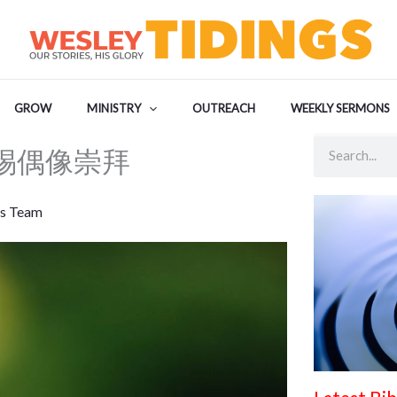
GROW
MINISTRY
OUTREACH
WEEKLY SERMONS
Search
– 警惕偶像崇拜
s Team