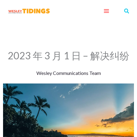
Skip
Sear
to
content
2023 年 3 月 1 日 – 解决纠纷
Wesley Communications Team