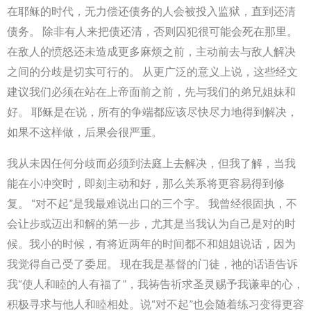
在耶稣的时代，无力偿还债务的人会被投入监狱，直到还清
债务。 除非有人来把债还清，否则囚犯很可能会死在那里。
在敌人的愤怒还未造成更多麻烦之前，主动前去与敌人解决
之间的分歧是切实可行的。 从更广泛的意义上说，这些经文
建议我们必须在站在上帝面前之前，先与我们的弟兄姐妹和
好。 耶稣是在说，所有的争端都应该尽快尽力地得到解决，
如果不这样做，后果会很严重。
我从未因任何分歧而必须到法庭上去解决，但我了解，当我
能在小冲突时，即刻主动和好，那么关系将更容易得到修
复。 “对不起”是我最难说出口的三个字。 我曾经很固执，不
会让步或迈出和解的第一步，尤其是当我认为自己是对的时
候。我小的时候，有将近两年的时间都不和姐姐说话，因为
我觉得自己受了委屈。 现在我是基督的门徒，祂的话语告诉
我“使人和睦的人有福了”，我祷告祈求圣灵赐予我谦卑的心，
积极寻求与他人和睦相处。说“对不起”也会随着练习变得更容