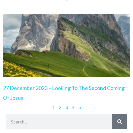
27 December 2023 – Looking To The Second Coming
Of Jesus
1
2
3
4
5
Search