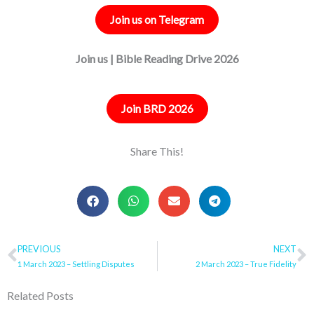
Join us on Telegram
Join us | Bible Reading Drive 2026
Join BRD 2026
Share This!
Prev
PREVIOUS
NEXT
N
1 March 2023 – Settling Disputes
2 March 2023 – True Fidelity
Related Posts